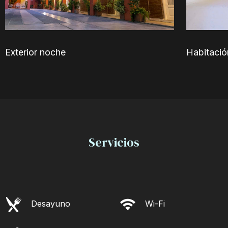
Exterior noche
Habitació
Servicios
Desayuno
Wi-Fi